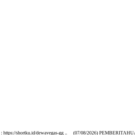
: https://shortku.id/dewavegas-gg ..
(07/08/2026)
PEMBERITAHUA