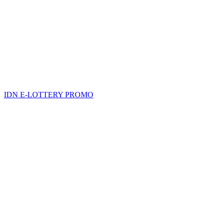
IDN E-LOTTERY
PROMO