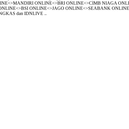
LINE<>MANDIRI ONLINE<>BRI ONLINE<>CIMB NIAGA ON
ONLINE<>BSI ONLINE<>JAGO ONLINE<>SEABANK ONLIN
NGKAS dan IDNLIVE ..